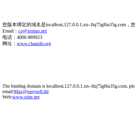
您版本绑定的域名是localhost,127.0.0.1,xn--fiq75gf6
Email：
co@zentao.net
电话：4006 889923
网址：
www.chanzhi.org
The binding domain is localhost,127.0.0.1,xn--fiq75gf6a35g.com, ple
email:
Max@easysoft.ltd
Web:
www.zsite.net