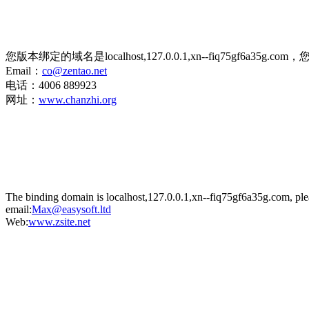
您版本绑定的域名是localhost,127.0.0.1,xn--fiq75gf6
Email：
co@zentao.net
电话：4006 889923
网址：
www.chanzhi.org
The binding domain is localhost,127.0.0.1,xn--fiq75gf6a35g.com, ple
email:
Max@easysoft.ltd
Web:
www.zsite.net