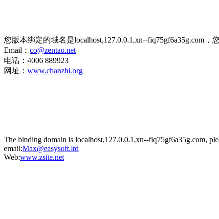
您版本绑定的域名是localhost,127.0.0.1,xn--fiq75gf6
Email：
co@zentao.net
电话：4006 889923
网址：
www.chanzhi.org
The binding domain is localhost,127.0.0.1,xn--fiq75gf6a35g.com, ple
email:
Max@easysoft.ltd
Web:
www.zsite.net